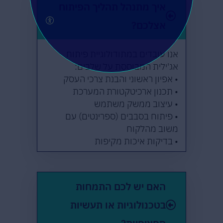
איך מתנהל תהליך הפיתוח
אצלכם?
אנו עובדים במתודולוגיית פיתוח
אג'ילית המבוססת על שלבים:
• אפיון ראשוני והבנת צרכי העסק
• תכנון ארכיטקטורת המערכת
• עיצוב ממשק משתמש
• פיתוח בסבבים (ספרינטים) עם
משוב מהלקוח
• בדיקות איכות מקיפות
• השקה והטמעה
• תמיכה ותחזוקה שוטפת
בכל שלב, אנו מקפידים על שקיפות
האם יש לכם התמחות
מלאה ותקשורת רציפה עם הלקוח.
בטכנולוגיות או תעשיות