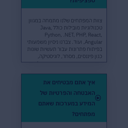
ספציפיות?
צוות המפתחים שלנו מתמחה במגוון
טכנולוגיות מובילות כולל Java,
Python, .NET, PHP, React,
Angular, ועוד. צברנו ניסיון משמעותי
בפיתוח פתרונות עבור תעשיות שונות
כגון פיננסים, מסחר, לוגיסטיקה,
בריאות וחינוך. הניסיון המגוון שלנו
מאפשר לנו להתאים את הטכנולוגיה
המתאימה ביותר לצרכים הספציפיים
איך אתם מבטיחים את
של כל פרויקט.
האבטחה והפרטיות של
המידע במערכות שאתם
מפתחים?