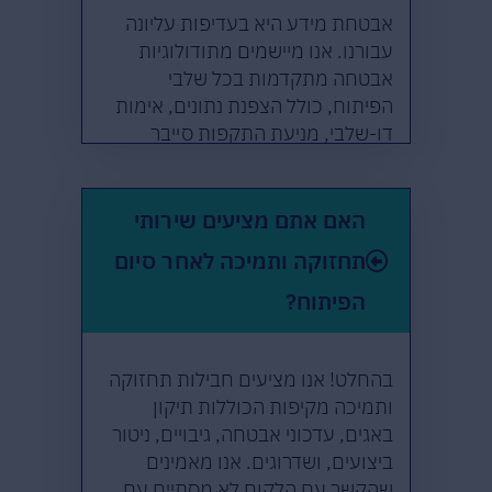
אבטחת מידע היא בעדיפות עליונה
עבורנו. אנו מיישמים מתודולוגיות
אבטחה מתקדמות בכל שלבי
הפיתוח, כולל הצפנת נתונים, אימות
דו-שלבי, מניעת התקפות סייבר
נפוצות, וביצוע סקרי אבטחה
תקופתיים. כל הפתרונות שלנו
מפותחים בהתאם לתקני אבטחה
האם אתם מציעים שירותי
מחמירים ובהתאמה לדרישות
תחזוקה ותמיכה לאחר סיום
רגולטוריות כמו GDPR או תקנות הגנת
הפרטיות הישראליות.
הפיתוח?
בהחלט! אנו מציעים חבילות תחזוקה
ותמיכה מקיפות הכוללות תיקון
באגים, עדכוני אבטחה, גיבויים, ניטור
ביצועים, ושדרוגים. אנו מאמינים
שהקשר עם הלקוח לא מסתיים עם