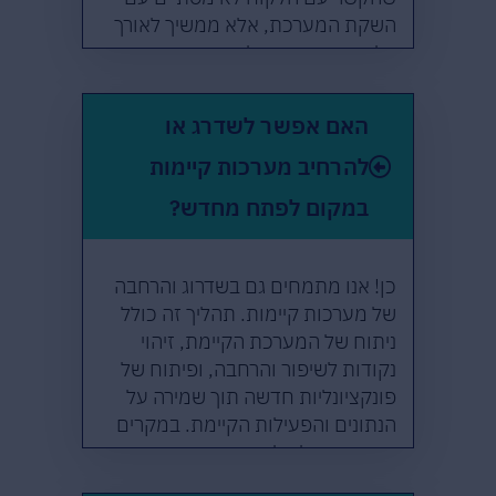
השקת המערכת, אלא ממשיך לאורך
כל חיי המוצר כדי להבטיח שהוא
תמיד עומד בציפיות ובדרישות
המשתנות.
האם אפשר לשדרג או
להרחיב מערכות קיימות
במקום לפתח מחדש?
כן! אנו מתמחים גם בשדרוג והרחבה
של מערכות קיימות. תהליך זה כולל
ניתוח של המערכת הקיימת, זיהוי
נקודות לשיפור והרחבה, ופיתוח של
פונקציונליות חדשה תוך שמירה על
הנתונים והפעילות הקיימת. במקרים
רבים, זו יכולה להיות גישה חסכונית
ומהירה יותר מאשר פיתוח מחדש.